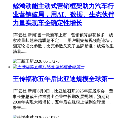
鲸鸿动能主动式营销框架助力汽车行
业营销破局，用AI、数据、生态伙伴
力量实现车企确定性增长
[车云社 新闻]当一款新车上市，营销预算越花越多，线
索质量却越来越飘忽不定——用户刷完短视频翻论坛，
翻完论坛比参数，比完参数又忘了品牌是谁；线索池里
躺着......
王新
2026-06-17
278
王传福称五年后比亚迪规模全球第一
[车云社 新闻]6月9日，比亚迪召开2025年度股东会，董
事长兼总裁王传福提出企业中长期发展规划，预期到
2030年实现大幅增长，五年后在规模上做到全球第一。
未来......
张斌
2026-06-10
334