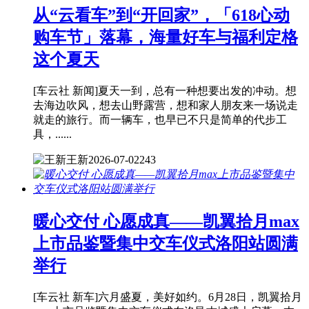
从“云看车”到“开回家”，「618心动
购车节」落幕，海量好车与福利定格
这个夏天
[车云社 新闻]夏天一到，总有一种想要出发的冲动。想
去海边吹风，想去山野露营，想和家人朋友来一场说走
就走的旅行。而一辆车，也早已不只是简单的代步工
具，......
王新
2026-07-02
243
暖心交付 心愿成真——凯翼拾月max
上市品鉴暨集中交车仪式洛阳站圆满
举行
[车云社 新车]六月盛夏，美好如约。6月28日，凯翼拾月