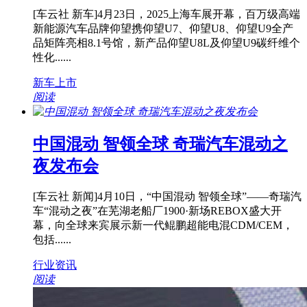
[车云社 新车]4月23日，2025上海车展开幕，百万级高端
新能源汽车品牌仰望携仰望U7、仰望U8、仰望U9全产
品矩阵亮相8.1号馆，新产品仰望U8L及仰望U9碳纤维个
性化......
新车上市
阅读
中国混动 智领全球 奇瑞汽车混动之
夜发布会
[车云社 新闻]4月10日，“中国混动 智领全球”——奇瑞汽
车“混动之夜”在芜湖老船厂1900·新场REBOX盛大开
幕，向全球来宾展示新一代鲲鹏超能电混CDM/CEM，
包括......
行业资讯
阅读