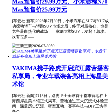
Max预售价29.99万元、小米澎程N70
Max预售价25.99万元
[车云社 新车]2026年7月30日，小米汽车在SU7与YU7成
功搅动轿车与轿跑SUV市场之后，终于对最核心、也是
竞争最白热化的战场——家庭大型SUV，发起了总攻。
没有过多......
王新
2026-07-30
59
YAKIMA携手路虎开启滨江露营播客
私享局，专业车载装备亮相上海星美
术馆
[车云社 新闻]7月3日，路虎卫士全球首个都市营地在上
海西岸星美术馆正式揭幕。营地通过三大沉浸式体验空
间，涵盖历史沉浸、密室互动、赛事科技与DIY工坊等
多个......