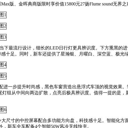
x版、金晖典商版限时享价值15800元27扬Flume sound无界
属于当下最流行设计，细长的LED日行灯更具辨识度。下方熏黑
华感十足。同时，新车还提供了星瀚银、月曜白、深空蓝、极光
搭配进一步提升时尚感，黑色车窗营造出悬浮式车顶的视觉效果。
尾灯组从中间向两边扩散，点亮后极具辨识度。值得一提的是，
尺寸的中控屏幕配合多功能方向盘，科技感十足。智能化方面，新车搭载
此外，新车全车配备4个智能50W风冷无线快充。