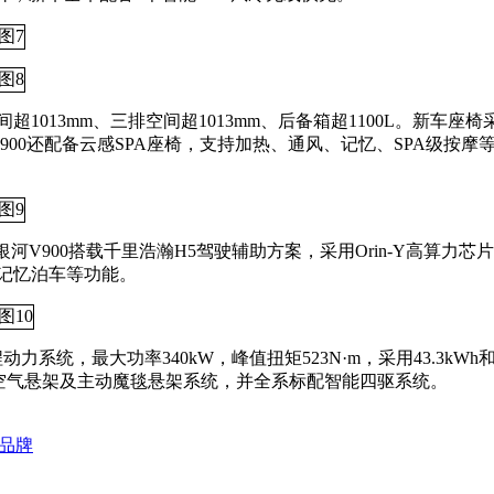
超1013mm、三排空间超1013mm、后备箱超1100L。新车座椅
0还配备云感SPA座椅，支持加热、通风、记忆、SPA级按摩等配置。新
银河V900搭载千里浩瀚H5驾驶辅助方案，采用Orin-Y高算力
、记忆泊车等功能。
系统，最大功率340kW，峰值扭矩523N·m，采用43.3kWh和5
阻尼、空气悬架及主动魔毯悬架系统，并全系标配智能四驱系统。
研品牌