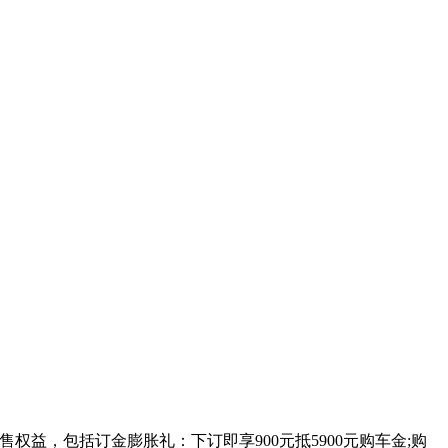
预售权益，包括订金膨胀礼：下订即享900元抵5900元购车金;购