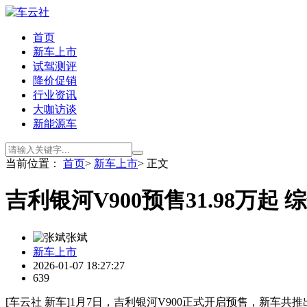
首页
新车上市
试驾测评
降价促销
行业资讯
大咖访谈
新能源车
当前位置：
首页
>
新车上市
> 正文
吉利银河V900预售31.98万起 
张斌
新车上市
2026-01-07 18:27:27
639
[车云社 新车]1月7日，吉利银河V900正式开启预售，新车共推