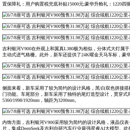
置保障礼：用户购置税兜底补贴15000元;豪华升舱礼：1220四驱Ma
吉利银河V900在外观上和翼真L380极为相似，分体式大灯
主动式进气格栅。此外，新车还提供了24K曜金天马车标，豪
侧面来看，新车采用了较为简约的设计风格，黑/白双色拼接
门功能。车尾部分，新车采用了独特的尾灯造型设计，贯穿式
5360/1998/1920mm，轴距为3200mm。
内饰方面，吉利银河V900采用较为简约的设计风格，液晶仪表+大
片，集成DeepSeek及吉利自研汽车行业最强星睿AI大模型。