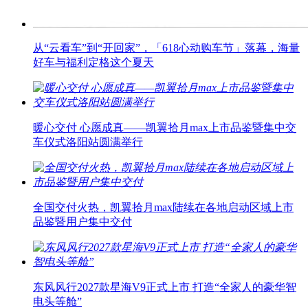
从“云看车”到“开回家”，「618心动购车节」落幕，海量
好车与福利定格这个夏天
暖心交付 心愿成真——凯翼拾月max上市品鉴暨集中交
车仪式洛阳站圆满举行
全国交付火热，凯翼拾月max陆续在各地启动区域上市
品鉴暨用户集中交付
东风风行2027款星海V9正式上市 打造“全家人的豪华智
电头等舱”