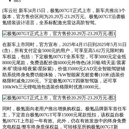
683
[车云社 新车]4月15日，极氪007GT正式上市，新车共推出3个
版本，官方售价区间为20.29万-23.29万元。极氪007GT沿袭极
氪猎装设计语言，全系标配激光雷达高阶智驾。
在新车上市同时，官方宣布，2025年4月15日到2025年5月31日
(含)，所有支付定金5000元的用户，可享至高5.62万元限时购
车权益，包括：下定极氪007GT全系车型，可享5000元定金抵
8000元尾款，免费选配价值6000元外饰色(冰川银/晴天蓝/晨雾
米/旷境绿/暗夜紫/星际紫)，价值35000元ZAD完全智能驾驶辅
助系统终身免费功能体验，7kW智能家充桩套餐(10米)选装价
格限时减免2200元。下定极氪007GT四驱智驾版，还可享
100kWh三元锂电池包选装价格限时优惠10000元。
同时，极氪面向老用户推出增换购权益。极氪品牌新车首任车
主，下定首台极氪007GT可享15000元尾款抵扣，该权益自极
氪007GT上市起一年有效。此外，仍在有效发放中的终身免费
充电权益/整车终身质保权益，可转移至所购极氪007GT新