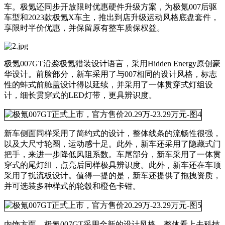
车。极氪还同步开放限时优惠硬件升级方案，为极氪007后驱
车型和2023款极氪X车主，推出到店升级运动风格底盘套件，
享限时半价优惠，并保留原有整车质保权益。
极氪007GT沿袭极氪猎装设计语言，采用Hidden Energy原创豪
华设计。前脸部分，新车采用了与007相同的设计风格，标志
性的蚌式前舱盖设计得以延续，并采用了一体贯穿式灯组设
计，细长贯穿式的LED灯带，更具辨识度。
新车侧面同样采用了简约式的设计，整体线条的流畅性很强，
以及大尺寸轮圈，运动感十足。此外，新车还采用了隐藏式门
把手，来进一步降低风阻系数。车尾部分，新车采用了一体贯
穿式的尾灯组，点亮后同样极具辨识度。此外，新车还在车顶
采用了扰流板设计。值得一提的是，新车还提供了拖拽资质，
并可选装多种样式的轮毂和橙色卡钳。
内饰方面，极氪007GT采用全新的设计风格，整体看上去科技