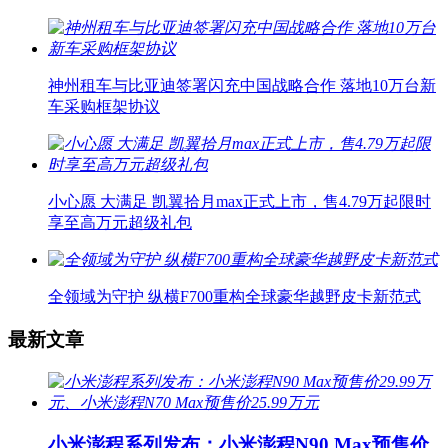
神州租车与比亚迪签署闪充中国战略合作 落地10万台新
车采购框架协议
小心愿 大满足 凯翼拾月max正式上市，售4.79万起限时
享至高万元超级礼包
全领域为守护 纵横F700重构全球豪华越野皮卡新范式
最新文章
小米澎程系列发布：小米澎程N90 Max预售价