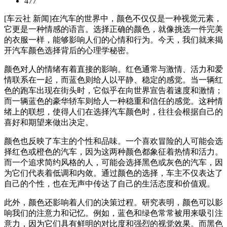
477
[车云社 新闻]在汽车的世界中，颜色不仅仅是一种视觉元素，
它更是一种情感的语言。选择正确的颜色，就像挑选一件完美
的衣服一样，能够影响人们的心情和行为。今天，我们就来揭
开汽车颜色选择背后的心理学秘密。
颜色对人的情绪有着直接的影响。红色通常与激情、活力和爱
情联系在一起，而蓝色则给人以平静、稳定的感觉。当一辆红
色的跑车出现在街头时，它似乎在向世界宣告着速度和激情；
而一辆蓝色的豪华轿车则给人一种稳重和信任的感觉。这种情
绪上的联想，使得人们在选择汽车颜色时，往往会根据自己的
喜好和期望来做出决定。
颜色也反映了车主的个性和品味。一个喜欢冒险的人可能会选
择红色或橙色的汽车，因为这两种颜色都象征着热情和活力。
而一个追求简约风格的人，可能会选择黑色或灰色的汽车，因
为它们代表着低调和内敛。通过颜色的选择，车主不仅表达了
自己的个性，也在无声中传达了自己的生活态度和价值观。
此外，颜色还影响着人们的决策过程。研究表明，颜色可以影
响我们的注意力和记忆。例如，蓝色和绿色常常被用来吸引注
意力，因为它们具有鲜明的对比度和强烈的视觉效果。而黑色