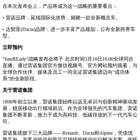
在本次发布会上，产品将成为这一战略的重要看点：
• 雷诺品牌：延续国际化攻势，揭晓一款全新概念车。
• 达契亚(Dacia)品牌：进一步丰富产品规划，公布全新跨界车
型。
立即预约
“futuREady“战略发布会将于 北京时间3月10日16:00全球同步
直播。通过雷诺集团官方微信视频号、官方网站预约观看，与
全球合作伙伴、媒体及员工一同见证雷诺集团迈向“成功体
系”的全新阶段。
关于雷诺集团
1898年创立以来，雷诺集团始终以远见卓识与创新精神驱动发
展，稳居移动出行领域前沿。作为全球领先的汽车集团，雷诺
集团不断革新，致力于成为高科技、低碳排放的下一代汽车公
司。
雷诺集团旗下三大品牌——Renault、Dacia和Alpine，凭借优
势互补，为客户提供创新且可持续的移动出行解决方案。依托