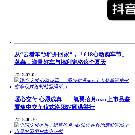
从“云看车”到“开回家”，「618心动购车节」
落幕，海量好车与福利定格这个夏天
2026-07-02
暖心交付 心愿成真——凯翼拾月max上市品鉴
暨集中交车仪式洛阳站圆满举行
2026-06-30