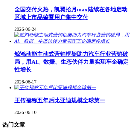
全国交付火热，凯翼拾月max陆续在各地启动
区域上市品鉴暨用户集中交付
2026-06-24
鲸鸿动能主动式营销框架助力汽车行业营销破
局，用AI、数据、生态伙伴力量实现车企确定
性增长
2026-06-17
王传福称五年后比亚迪规模全球第一
2026-06-10
热门文章