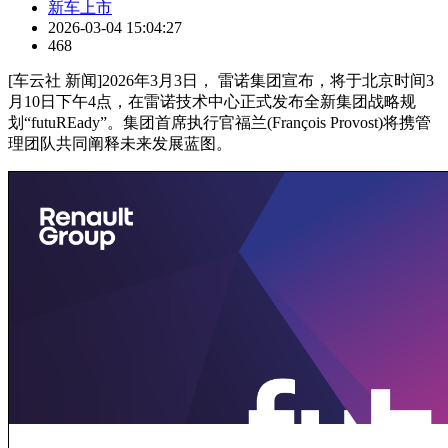
新车上市
2026-03-04 15:04:27
468
[车云社 新闻]2026年3月3日， 雷诺集团宣布，将于北京时间3
月10日下午4点，在雷诺技术中心正式发布全新集团战略规
划“futuREady”。集团首席执行官福兰(François Provost)将携管
理团队共同阐释未来发展蓝图。