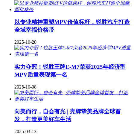
以专业精神重塑MPV价值标杆，锐胜汽车打造
全域幸福价格带
2025-10-20
实力夺冠！锐胜王牌E-M7荣获2025年经济型
MPV质量表现第一名
2025-10-08
向美而行，自会有光 | 壳牌挚美品牌全球首
发，打造更美好车生活
2025-03-13