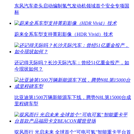
东风汽车牵头启动编制氢气发动机领域首个安全专项国
标
蔚来全系车型支持菁彩影像（HDR Vivid）技术
还记得天际吗？长沙天际汽车：曾经51亿重金投产，如
今现状如何？
比亚迪第1500万辆新能源车下线，腾势N8L第15000台成
里程碑车型
驭风而行 光启未来 全球首个“可电可氢”智能重卡平台首