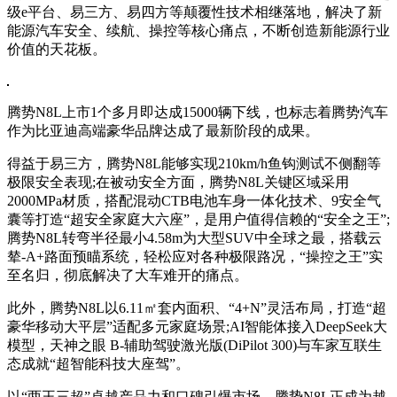
级e平台、易三方、易四方等颠覆性技术相继落地，解决了新
能源汽车安全、续航、操控等核心痛点，不断创造新能源行业
价值的天花板。
腾势N8L上市1个多月即达成15000辆下线，也标志着腾势汽车
作为比亚迪高端豪华品牌达成了最新阶段的成果。
得益于易三方，腾势N8L能够实现210km/h鱼钩测试不侧翻等
极限安全表现;在被动安全方面，腾势N8L关键区域采用
2000MPa材质，搭配混动CTB电池车身一体化技术、9安全气
囊等打造“超安全家庭大六座”，是用户值得信赖的“安全之王”;
腾势N8L转弯半径最小4.58m为大型SUV中全球之最，搭载云
辇-A+路面预瞄系统，轻松应对各种极限路况，“操控之王”实
至名归，彻底解决了大车难开的痛点。
此外，腾势N8L以6.11㎡套内面积、“4+N”灵活布局，打造“超
豪华移动大平层”适配多元家庭场景;AI智能体接入DeepSeek大
模型，天神之眼 B-辅助驾驶激光版(DiPilot 300)与车家互联生
态成就“超智能科技大座驾”。
以“两王三超”卓越产品力和口碑引爆市场，腾势N8L正成为越