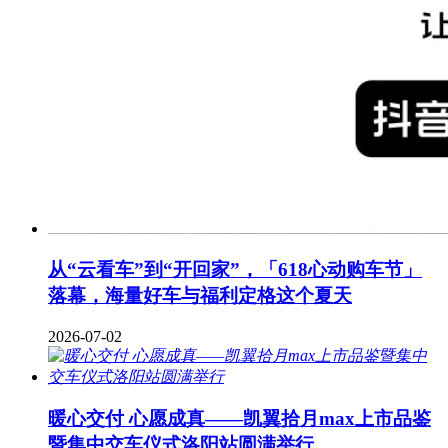
从“云看车”到“开回家”，「618心动购车节」
落幕，海量好车与福利定格这个夏天
2026-07-02
暖心交付 心愿成真——凯翼拾月max上市品鉴
暨集中交车仪式洛阳站圆满举行