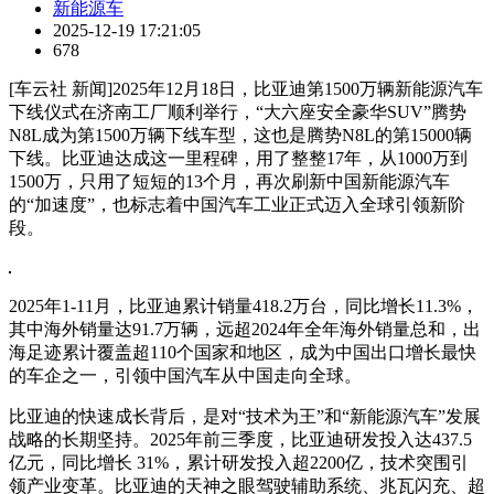
新能源车
2025-12-19 17:21:05
678
[车云社 新闻]2025年12月18日，比亚迪第1500万辆新能源汽车
下线仪式在济南工厂顺利举行，“大六座安全豪华SUV”腾势
N8L成为第1500万辆下线车型，这也是腾势N8L的第15000辆
下线。比亚迪达成这一里程碑，用了整整17年，从1000万到
1500万，只用了短短的13个月，再次刷新中国新能源汽车
的“加速度”，也标志着中国汽车工业正式迈入全球引领新阶
段。
2025年1-11月，比亚迪累计销量418.2万台，同比增长11.3%，
其中海外销量达91.7万辆，远超2024年全年海外销量总和，出
海足迹累计覆盖超110个国家和地区，成为中国出口增长最快
的车企之一，引领中国汽车从中国走向全球。
比亚迪的快速成长背后，是对“技术为王”和“新能源汽车”发展
战略的长期坚持。2025年前三季度，比亚迪研发投入达437.5
亿元，同比增长 31%，累计研发投入超2200亿，技术突围引
领产业变革。比亚迪的天神之眼驾驶辅助系统、兆瓦闪充、超