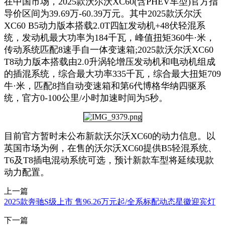
在中国市场，2025款沃尔沃XC60(含PHEV车型)官方指
导价区间为39.69万-60.39万元。其中2025款沃尔沃
XC60 B5动力版本搭载2.0T四缸发动机+48伏轻混系
统，发动机最大功率为184千瓦，峰值扭矩360牛·米，
传动系统匹配8速手自一体变速箱;2025款沃尔沃XC60
T8动力版本搭载由2.0升涡轮增压发动机和电动机组成
的插混系统，综合最大功率335千瓦，综合最大扭矩709
牛·米，匹配8挡自动变速箱和第6代博格华纳四驱系
统，官方0-100公里/小时加速时间为5秒。
目前官方暂时未公布新款沃尔沃XC60的动力信息。以
英国市场为例，在售的沃尔沃XC60提供B5轻混系统、
T6及T8插电混动系统可选，预计新款车型将延续现款
动力配置。
上一篇
2025款奔驰S级上市 售96.26万元起/全系标配动态星徽迎宾灯
下一篇