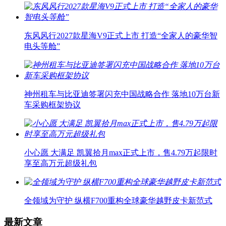
东风风行2027款星海V9正式上市 打造“全家人的豪华智
电头等舱”
神州租车与比亚迪签署闪充中国战略合作 落地10万台新
车采购框架协议
小心愿 大满足 凯翼拾月max正式上市，售4.79万起限时
享至高万元超级礼包
全领域为守护 纵横F700重构全球豪华越野皮卡新范式
最新文章