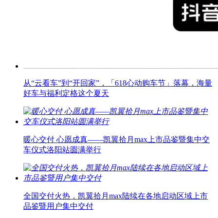
从“云看车”到“开回家”，「618心动购车节」落幕，海量
好车与福利定格这个夏天
暖心交付 心愿成真——凯翼拾月max上市品鉴暨集中交
车仪式洛阳站圆满举行
全国交付火热，凯翼拾月max陆续在各地启动区域上市
品鉴暨用户集中交付