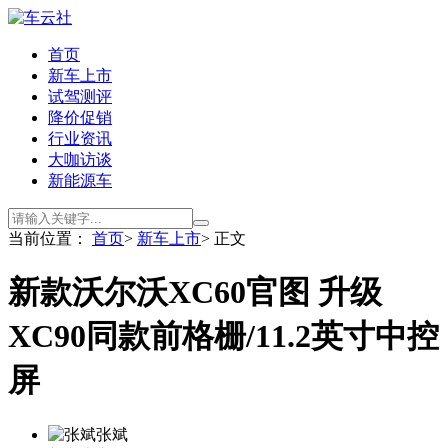
首页
新车上市
试驾测评
降价促销
行业资讯
大咖访谈
新能源车
当前位置：
首页
>
新车上市
> 正文
新款沃尔沃XC60官图 升级
XC90同款前格栅/11.2英寸中控
屏
张斌