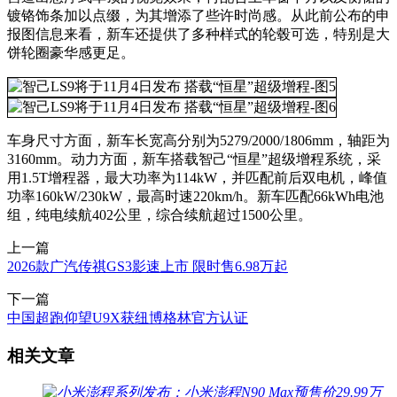
镀铬饰条加以点缀，为其增添了些许时尚感。从此前公布的申
报图信息来看，新车还提供了多种样式的轮毂可选，特别是大
饼轮圈豪华感更足。
车身尺寸方面，新车长宽高分别为5279/2000/1806mm，轴距为
3160mm。动力方面，新车搭载智己“恒星”超级增程系统，采
用1.5T增程器，最大功率为114kW，并匹配前后双电机，峰值
功率160kW/230kW，最高时速220km/h。新车匹配66kWh电池
组，纯电续航402公里，综合续航超过1500公里。
上一篇
2026款广汽传祺GS3影速上市 限时售6.98万起
下一篇
中国超跑仰望U9X获纽博格林官方认证
相关文章