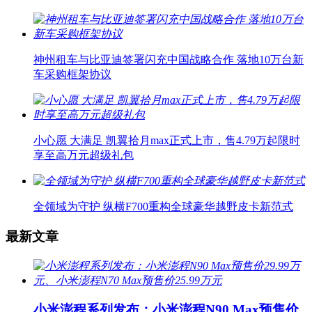
神州租车与比亚迪签署闪充中国战略合作 落地10万台新
车采购框架协议
小心愿 大满足 凯翼拾月max正式上市，售4.79万起限时
享至高万元超级礼包
全领域为守护 纵横F700重构全球豪华越野皮卡新范式
最新文章
小米澎程系列发布：小米澎程N90 Max预售价