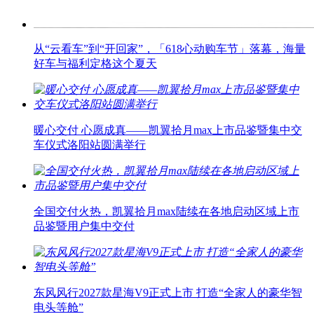
从“云看车”到“开回家”，「618心动购车节」落幕，海量
好车与福利定格这个夏天
暖心交付 心愿成真——凯翼拾月max上市品鉴暨集中交
车仪式洛阳站圆满举行
全国交付火热，凯翼拾月max陆续在各地启动区域上市
品鉴暨用户集中交付
东风风行2027款星海V9正式上市 打造“全家人的豪华智
电头等舱”