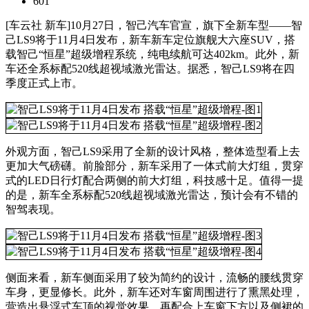
601
[车云社 新车]10月27日，智己汽车官宣，旗下全新车型——智
己LS9将于11月4日发布，新车新车定位旗舰大六座SUV，搭
载智己“恒星”超级增程系统，纯电续航可达402km。此外，新
车还全系标配520线超视域激光雷达。据悉，智己LS9将在四
季度正式上市。
外观方面，智己LS9采用了全新的设计风格，整体造型看上去
更加大气磅礴。前脸部分，新车采用了一体式前大灯组，贯穿
式的LED日行灯配合两侧的前大灯组，科技感十足。值得一提
的是，新车全系标配520线超视域激光雷达，预计会有不错的
智驾表现。
侧面来看，新车侧面采用了较为简约的设计，流畅的腰线贯穿
车身，更显修长。此外，新车还对车窗周围进行了熏黑处理，
营造出悬浮式车顶的视觉效果，再配合上车窗下方以及侧裙的